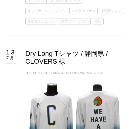
オリジナル
オリジナルTシャツ
オリジナルユニフォーム
ステラマグナス
昇華Tシャツ
昇華ユニフォーム
昇華リバーシブル
浜松
13
Dry Long Tシャツ / 静岡県 /
7月
CLOVERS 様
POSTED BY
STELLAMAGNUS-COM
/
WORKS
,
ロング