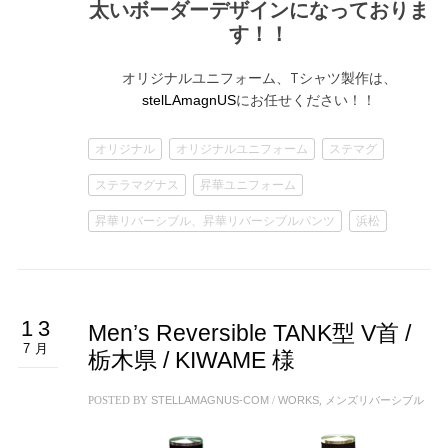
太いボーダーデザインになっておりま
す！！
オリジナルユニフォーム、Tシャツ製作は、
にお任せください！！
stelLAmagnUS
オリジナル
オリジナルユニフォーム
ステマグ
ステラマグナス
昇華ユニフォーム
昇華リバーシブル、昇華リバーシブルパンツ
浜松
13
Men’s Reversible TANK型 V首 /
7月
栃木県 / KIWAME 様
POSTED BY
STELLAMAGNUS-COM
/
WORKS
,
メンズリバーシブル