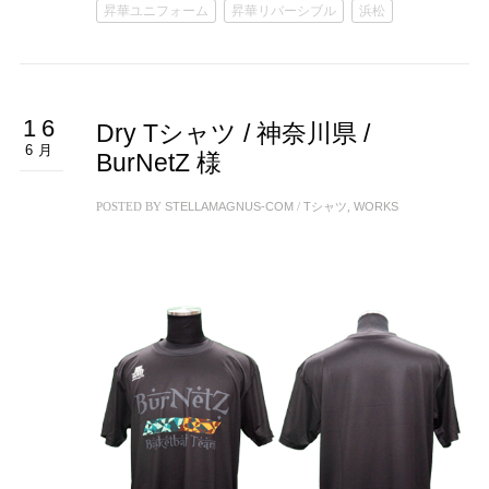
昇華ユニフォーム
昇華リバーシブル
浜松
16
Dry Tシャツ / 神奈川県 /
6月
BurNetZ 様
POSTED BY
STELLAMAGNUS-COM
/
Tシャツ
,
WORKS