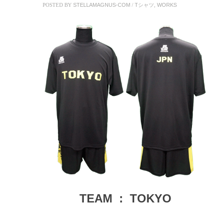
POSTED BY
STELLAMAGNUS-COM
/
Tシャツ
,
WORKS
TEAM : TOKYO