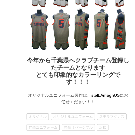
今年から千葉県へクラブチーム登録し
たチームとなります
とても印象的なカラーリングで
す！！！
オリジナルユニフォーム製作は、
にお
stelLAmagnUS
任せください！！
オリジナル
オリジナルユニフォーム
ステラマグナス
昇華ユニフォーム
昇華リバーシブル
浜松