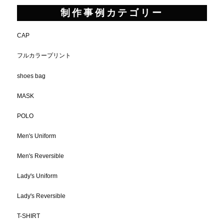
制作事例カテゴリー
CAP
フルカラープリント
shoes bag
MASK
POLO
Men's Uniform
Men's Reversible
Lady's Uniform
Lady's Reversible
T-SHIRT