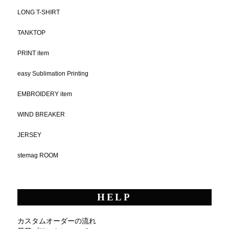
LONG T-SHIRT
TANKTOP
PRINT item
easy Sublimation Printing
EMBROIDERY item
WIND BREAKER
JERSEY
stemag ROOM
HELP
カスタムオーダーの流れ