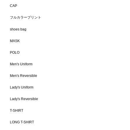
CAP
フルカラープリント
shoes bag
MASK
POLO
Men's Uniform
Men's Reversible
Lady's Uniform
Lady's Reversible
T-SHIRT
LONG T-SHIRT