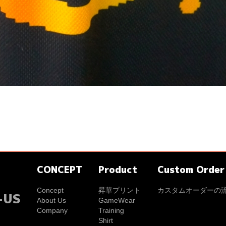
CONCEPT
Product
Custom Order
Concept
昇華プリント
カスタムオーダーの
-US
About Us
GameWear
Company
Training
Shirt