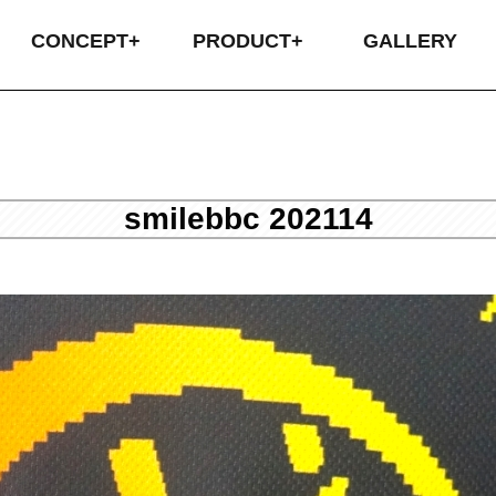
CONCEPT+
PRODUCT+
GALLERY
ABOUT US
COMPANY
CONCEPT
オリジナル昇華
圧着プリント
SIMPLE昇華
刺繍
カス
昇華
圧着
プラ
返
配
お
smilebbc 202114