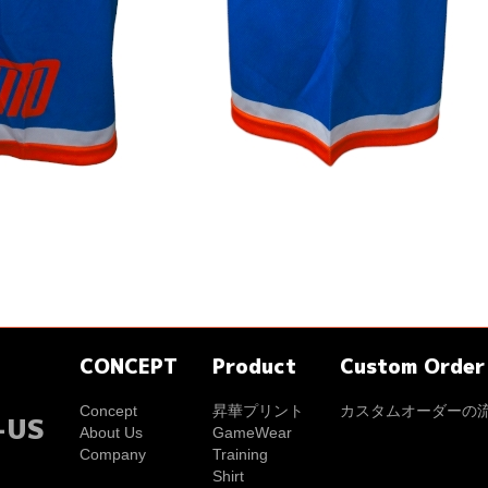
CONCEPT
Product
Custom Order
Concept
昇華プリント
カスタムオーダーの
-US
About Us
GameWear
Company
Training
Shirt