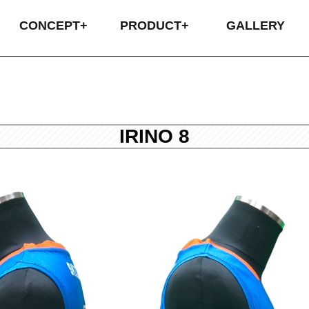
CONCEPT+
PRODUCT+
GALLERY
ABOUT US
COMPANY
CONCEPT
オリジナル昇華
圧着プリント
SIMPLE昇華
刺繍
カス
昇華
圧着
プラ
返
配
お
IRINO 8