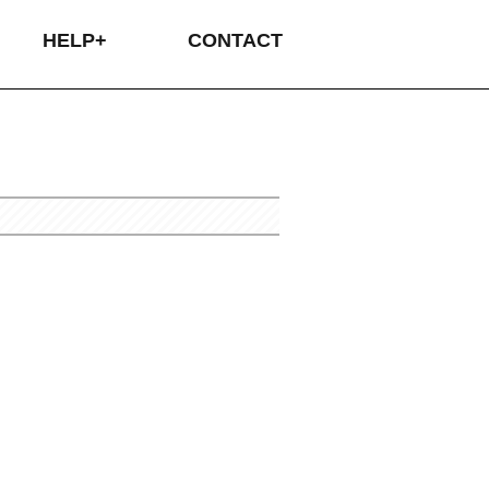
HELP+
CONTACT
タムオーダーの流れ
プリントについて
プリントについて
イバシーポリシー
品・交換について
送・送料について
支払いについて
カラーサンプル
刺繍について
サイズ表