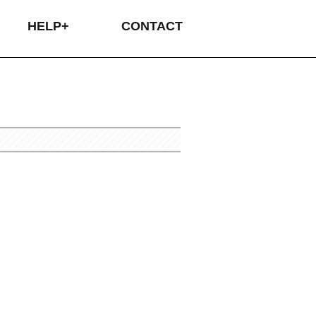
HELP+
CONTACT
タムオーダーの流れ
プリントについて
プリントについて
イバシーポリシー
品・交換について
送・送料について
支払いについて
カラーサンプル
刺繍について
サイズ表