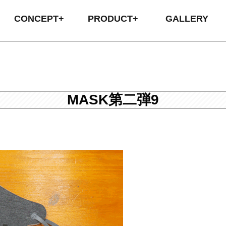
CONCEPT+
PRODUCT+
GALLERY
ABOUT US
COMPANY
CONCEPT
オリジナル昇華
圧着プリント
SIMPLE昇華
刺繍
カス
昇華
圧着
プラ
返
配
お
MASK第二弾9