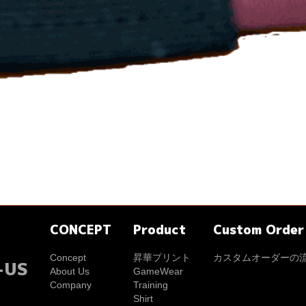
CONCEPT
Product
Custom Order
Concept
昇華プリント
カスタムオーダーの
-US
About Us
GameWear
Company
Training
Shirt