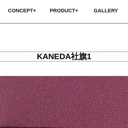
CONCEPT+
PRODUCT+
GALLERY
ABOUT US
COMPANY
CONCEPT
オリジナル昇華
圧着プリント
SIMPLE昇華
刺繍
カス
昇華
圧着
プラ
返
配
お
KANEDA社旗1